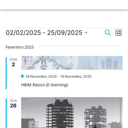
Nave
Na
02/02/2025
 - 
25/09/2025
Pesquisar
Lista
de
Selecione
de
a
vis
Fevereiro 2025
data.
pesqu
de
DOM
Ev
e
2
visua
Destaque
18 Novembro, 2024
-
19 Novembro, 2025
de
HBIM Básico (E-learning)
Event
QUA
26