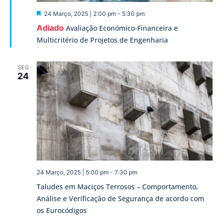
Destaque
24 Março, 2025 | 2:00 pm
-
5:30 pm
Adiado
Avaliação Económico-Financeira e
Multicritério de Projetos de Engenharia
SEG
24
24 Março, 2025 | 5:00 pm
-
7:30 pm
Taludes em Maciços Terrosos – Comportamento,
Análise e Verificação de Segurança de acordo com
os Eurocódigos