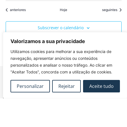
Eventos
Eventos
anteriores
Hoje
seguintes
Subscrever o calendário
Valorizamos a sua privacidade
Utilizamos cookies para melhorar a sua experiência de
navegação, apresentar anúncios ou conteúdos
personalizados e analisar o nosso tráfego. Ao clicar em
"Aceitar Todos", concorda com a utilização de cookies.
Personalizar
Rejeitar
Aceite tudo
FUNDEC – Associação para a Formação e o
Desenvolvimento em Engenharia Civil e Arquitectura.