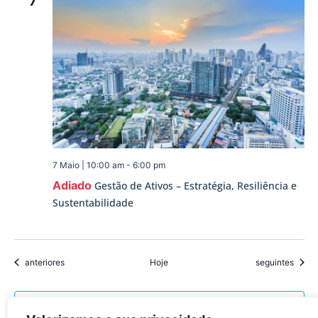
7
7 Maio | 10:00 am
-
6:00 pm
Adiado
Gestão de Ativos – Estratégia, Resiliência e
Sustentabilidade
Eventos
Eventos
anteriores
Hoje
seguintes
Subscrever o calendário