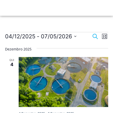
Nave
Na
04/12/2025
 - 
07/05/2026
Pesquisar
Lista
de
Selecione
de
a
vis
Dezembro 2025
data.
pesqu
de
QUI
Ev
e
4
visua
de
Event