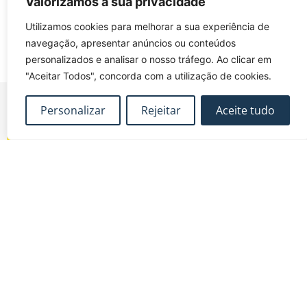
Valorizamos a sua privacidade
Utilizamos cookies para melhorar a sua experiência de
navegação, apresentar anúncios ou conteúdos
personalizados e analisar o nosso tráfego. Ao clicar em
"Aceitar Todos", concorda com a utilização de cookies.
Personalizar
Rejeitar
Aceite tudo
FUNDEC – Associação para a Formação e o
Desenvolvimento em Engenharia Civil e Arquitectura.
MAPA DO SITE
CONTACTOS
Subscrever Newsletter
fundec@tecnico.ulisboa.pt
Contactos
FUNDEC - IST - DECivil