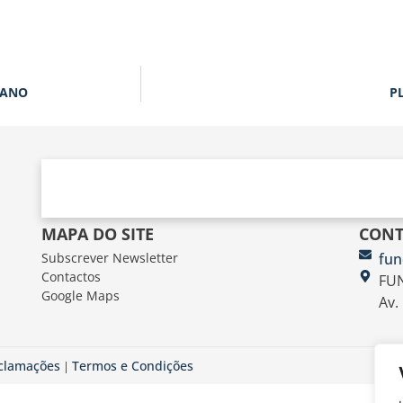
BANO
P
MAPA DO SITE
CONT
Subscrever Newsletter
fun
Contactos
FUN
Google Maps
Av.
eclamações
Termos e Condições
|