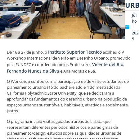
UR
Jul
ho
|
202
5
Instituto Superior Técnico
De 16 a 27 de junho, o
acolheu o V
Workshop Internacional de Verão em Desenho Urbano, promovido
Vicente del Rio
pela FUNDEC e coordenado pelos Professores
,
Fernando Nunes da Silva
e Ana Morais de Sá.
O Workshop contou com a participação de de vinte estudantes de
planeamento urbano (16 do bacharelado e 4 do mestrado) da
California Polytechnic State University, que se dedicaram a
aprofundar os fundamentos do desenho urbano na produção de
espaços urbanos sustentáveis, habitáveis, atrativos e socialmente
justos.
O programa incluiu visitas guiadas a áreas de Lisboa que
representam diferentes períodos históricos e paradigmas de
planeamento/design; estudos sobre as qualidades urbanas de
Lisboa e “sketching” de lugares representativos; sessões com