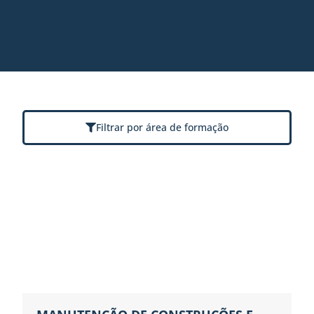
Saneamento, Qualidade da Água e Controlo da Poluição
Sistemas e Gestão
Sistemas Fluviais e Marítimos
Soluções de Base Natural
Urbanismo e Ambiente
Filtrar por área de formação