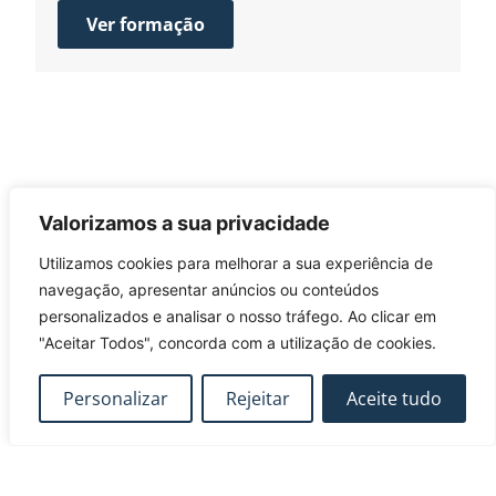
Ver formação
Valorizamos a sua privacidade
Utilizamos cookies para melhorar a sua experiência de
navegação, apresentar anúncios ou conteúdos
personalizados e analisar o nosso tráfego. Ao clicar em
MODELAÇÃO DINÂMICA DE SISTEMAS
"Aceitar Todos", concorda com a utilização de cookies.
DE DRENAGEM URBANA RECORRENDO
AO STORM WATER MANAGEMENT
Personalizar
Rejeitar
Aceite tudo
4 e 5 de Maio 2023
MODEL (SWMM): PRINCÍPIOS,
APLICAÇÕES E CASOS DE ESTUDO
Ver formação