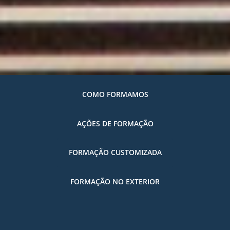
Alterações Climáticas Mitigação e Adaptação
Ambiente e Sustentabilidade
Arquitetura
Digitalização de Ambientes Construídos e Geomática
Dimensionamento de Estruturas e Gestão
Economia Circular
COMO FORMAMOS
Energia em Ambientes Construídos
Engenharia Sísmica e Sismologia
AÇÕES DE FORMAÇÃO
Estudos da Construção
FORMAÇÃO CUSTOMIZADA
Geotecnica
Gestão de Ativos
FORMAÇÃO NO EXTERIOR
Hidrologia e Recursos Hídricos
Infraestruturas e Sistemas de Políticas de Transportes
Mecânica, Modelação e Análise de Estruturas