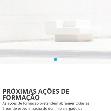
EXCELÊNCIA E VALORIZAÇÃO
EXCELÊNCIA E VALORIZAÇÃO
EXCELÊNCIA E VALORIZAÇÃO
AJUDAMOS A IMPULSIONAR
AJUDAMOS A IMPULSIONAR
AJUDAMOS A IMPULSIONAR
DA ENGENHARIA CIVIL E
DA ENGENHARIA CIVIL E
DA ENGENHARIA CIVIL E
O SEU CONHECIMENTO
O SEU CONHECIMENTO
O SEU CONHECIMENTO
ARQUITETURA
ARQUITETURA
ARQUITETURA
PRÓXIMAS AÇÕES DE
FORMAÇÃO
As ações de formação pretendem abranger todas as
áreas de especialização do domínio alargado da