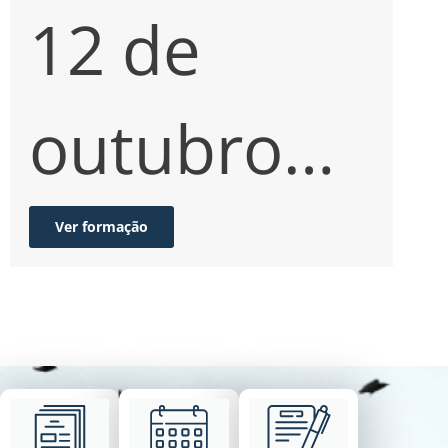
E
12 de
outubro
de 2026
Ver formação