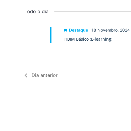
Selecione
palavra-
a
visualização
chave.
data.
Todo o dia
de
Eventos
Destaque
18 Novembro, 2024
HBIM Básico (E-learning)
Dia anterior