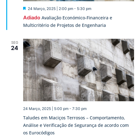
Destaque
24 Março, 2025 | 2:00 pm
-
5:30 pm
Adiado
Avaliação Económico-Financeira e
Multicritério de Projetos de Engenharia
SEG
24
24 Março, 2025 | 5:00 pm
-
7:30 pm
Taludes em Maciços Terrosos – Comportamento,
Análise e Verificação de Segurança de acordo com
os Eurocódigos