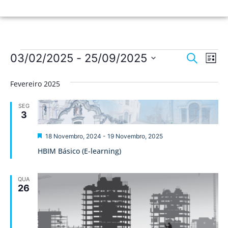
Nave
Na
03/02/2025
 - 
25/09/2025
Pesquisar
Lista
de
Selecione
de
a
vis
Fevereiro 2025
data.
pesqu
de
SEG
Ev
e
3
visua
Destaque
18 Novembro, 2024
-
19 Novembro, 2025
de
HBIM Básico (E-learning)
Event
QUA
26