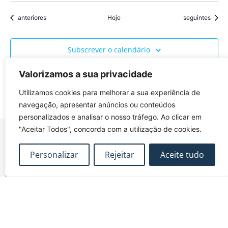
Eventos
Eventos
anteriores
Hoje
seguintes
Subscrever o calendário
Valorizamos a sua privacidade
Utilizamos cookies para melhorar a sua experiência de
navegação, apresentar anúncios ou conteúdos
personalizados e analisar o nosso tráfego. Ao clicar em
"Aceitar Todos", concorda com a utilização de cookies.
Personalizar
Rejeitar
Aceite tudo
FUNDEC – Associação para a Formação e o
Desenvolvimento em Engenharia Civil e Arquitectura.