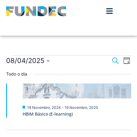
Nave
Na
08/04/2025
Pesquisar
Dia
de
Selecione
de
a
Todo o dia
vis
data.
pesqu
de
Ev
e
visua
Destaque
18 Novembro, 2024
-
19 Novembro, 2025
HBIM Básico (E-learning)
de
Event