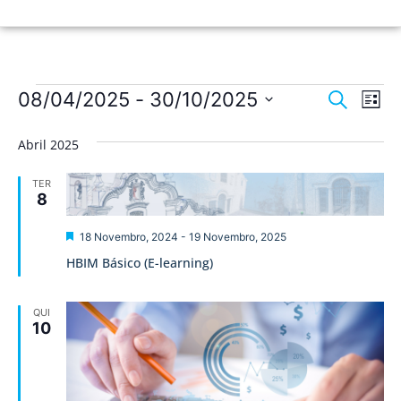
Nave
Na
08/04/2025
 - 
30/10/2025
Pesquisar
Lista
de
Selecione
de
a
vis
Abril 2025
data.
pesqu
de
TER
Ev
e
8
visua
Destaque
18 Novembro, 2024
-
19 Novembro, 2025
de
HBIM Básico (E-learning)
Event
QUI
10