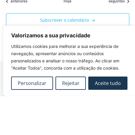
Eventos
Eventos
anteriores
Hoje
seguintes
Subscrever o calendário
Valorizamos a sua privacidade
Utilizamos cookies para melhorar a sua experiência de
navegação, apresentar anúncios ou conteúdos
personalizados e analisar o nosso tráfego. Ao clicar em
"Aceitar Todos", concorda com a utilização de cookies.
Personalizar
Rejeitar
Aceite tudo
FUNDEC – Associação para a Formação e o
Desenvolvimento em Engenharia Civil e Arquitectura.