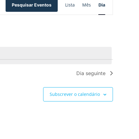
Lista
Mês
Dia
Pesquisar Eventos
de
visualização
de
Evento
Dia seguinte
Subscrever o calendário