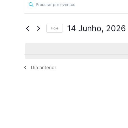
Navegação
Digite
a
de
palavra-
chave.
pesquisa
Procure
por
14 Junho, 2026
Eventos
Hoje
e
com
Selecione
palavra-
a
visualização
chave.
data.
de
Eventos
Dia anterior