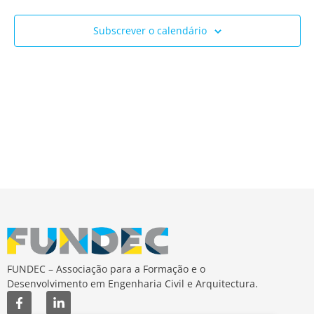
Ev
e
Subscrever o calendário
visua
de
Event
FUNDEC – Associação para a Formação e o
Desenvolvimento em Engenharia Civil e Arquitectura.