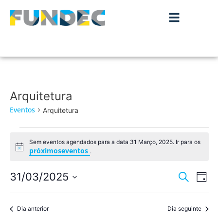
Arquitetura
Eventos
Arquitetura
Sem eventos agendados para a data 31 Março, 2025. Ir para os
Aviso
próximoseventos
.
Nave
Na
31/03/2025
Pesquisar
Dia
de
Selecione
de
a
vis
data.
Dia anterior
Dia seguinte
pesqu
de