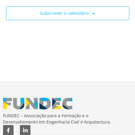
Ev
e
Subscrever o calendário
visua
de
Event
FUNDEC – Associação para a Formação e o
Desenvolvimento em Engenharia Civil e Arquitectura.