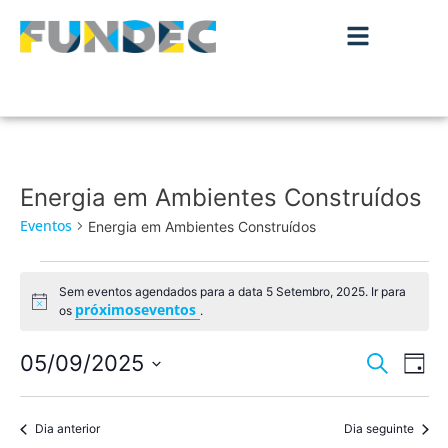
Energia em Ambientes Construídos
Eventos
Energia em Ambientes Construídos
Sem eventos agendados para a data 5 Setembro, 2025. Ir para
Aviso
próximoseventos
os
.
Nave
Na
05/09/2025
Pesquisar
Dia
de
Selecione
de
a
vis
data.
Dia anterior
Dia seguinte
pesqu
de