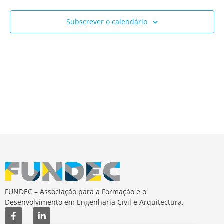
Ev
e
Subscrever o calendário
visua
de
Event
FUNDEC – Associação para a Formação e o
Desenvolvimento em Engenharia Civil e Arquitectura.