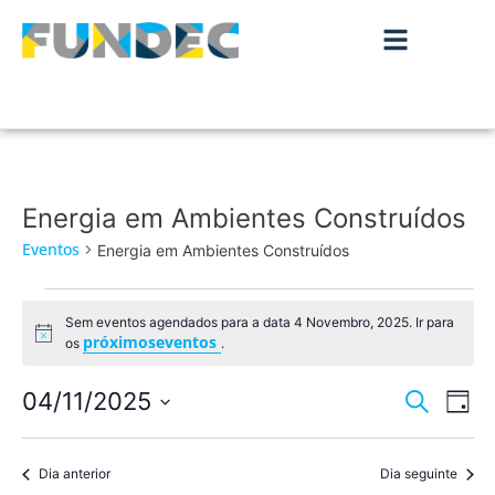
Energia em Ambientes Construídos
Eventos
Energia em Ambientes Construídos
Sem eventos agendados para a data 4 Novembro, 2025. Ir para
Aviso
próximoseventos
os
.
Nave
Na
04/11/2025
Pesquisar
Dia
de
Selecione
de
a
vis
data.
Dia anterior
Dia seguinte
pesqu
de