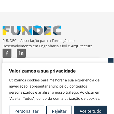
FUNDEC – Associação para a Formação e o
Desenvolvimento em Engenharia Civil e Arquitectura.
Valorizamos a sua privacidade
MAPA DO SITE
CONTACTOS
Utilizamos cookies para melhorar a sua experiência de
Subscrever Newsletter
fundec@tecnico.ulisboa.pt
navegação, apresentar anúncios ou conteúdos
Contactos
FUNDEC - IST - DECivil
personalizados e analisar o nosso tráfego. Ao clicar em
Google Maps
Av. Rovisco Pais, 1049-
"Aceitar Todos", concorda com a utilização de cookies.
001 Lisboa
Personalizar
Rejeitar
Aceite tudo
Política de Privacidade
Contacte-nos
Livro de
|
|