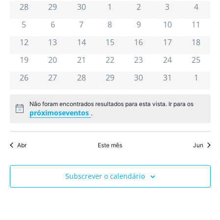
pesqu
0 eventos
0 eventos
0 eventos
0 eventos
0 eventos
0 eventos
0 even
de
de
28
29
30
1
2
3
4
Ev
e
0 eventos
0 eventos
0 eventos
0 eventos
0 eventos
0 eventos
0 event
5
6
7
8
9
10
11
Eventos
visua
0 eventos
0 eventos
0 eventos
0 eventos
0 eventos
0 eventos
0 event
12
13
14
15
16
17
18
de
0 eventos
0 eventos
0 eventos
0 eventos
0 eventos
0 eventos
0 event
19
20
21
22
23
24
25
0 eventos
0 eventos
0 eventos
0 eventos
0 eventos
0 eventos
Event
0 even
26
27
28
29
30
31
1
Não foram encontrados resultados para esta vista. Ir para os
Aviso
próximoseventos
.
Abr
Este mês
Jun
Subscrever o calendário