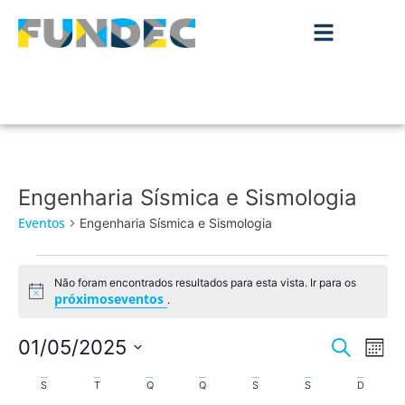
Engenharia Sísmica e Sismologia
Eventos
Engenharia Sísmica e Sismologia
Não foram encontrados resultados para esta vista. Ir para os
Aviso
próximoseventos
.
Nave
Na
01/05/2025
Pesquisar
Mês
de
Selecione
de
Calendário
a
S
T
Q
Q
S
S
D
vis
data.