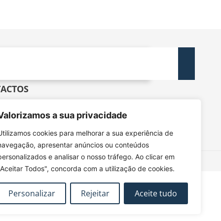
ACTOS
dec@tecnico.ulisboa.pt
DEC - IST - DECivil
Valorizamos a sua privacidade
 Rovisco Pais, 1049-001 Lisboa
Utilizamos cookies para melhorar a sua experiência de
navegação, apresentar anúncios ou conteúdos
personalizados e analisar o nosso tráfego. Ao clicar em
"Aceitar Todos", concorda com a utilização de cookies.
Personalizar
Rejeitar
Aceite tudo