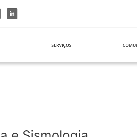
O
SERVIÇOS
COMUN
a e Sismologia