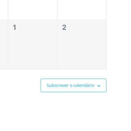
0
0
1
2
eventos,
eventos,
Subscrever o calendário