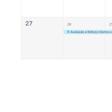
0
1
1
27
28
2
eventos,
evento,
Destaque