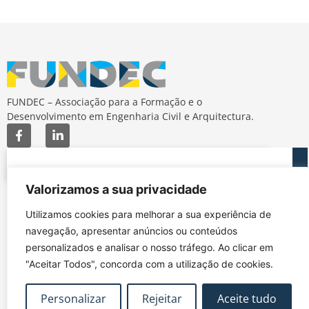
FUNDEC – Associação para a Formação e o
Desenvolvimento em Engenharia Civil e Arquitectura.
Valorizamos a sua privacidade
MAPA DO SITE
CONTACTOS
Utilizamos cookies para melhorar a sua experiência de
Subscrever Newsletter
fundec@tecnico.ulisboa.pt
navegação, apresentar anúncios ou conteúdos
Contactos
FUNDEC - IST - DECivil
personalizados e analisar o nosso tráfego. Ao clicar em
Google Maps
Av. Rovisco Pais, 1049-
"Aceitar Todos", concorda com a utilização de cookies.
001 Lisboa
Personalizar
Rejeitar
Aceite tudo
Política de Privacidade
Contacte-nos
Livro de
|
|