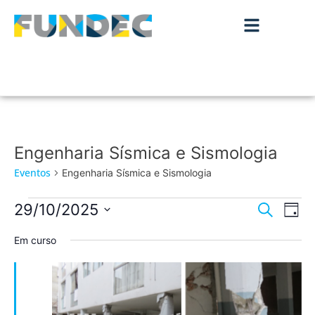
Engenharia Sísmica e Sismologia
Eventos
Engenharia Sísmica e Sismologia
Nave
Na
29/10/2025
Pesquisar
Dia
de
Selecione
de
a
Em curso
vis
data.
pesqu
de
Ev
e