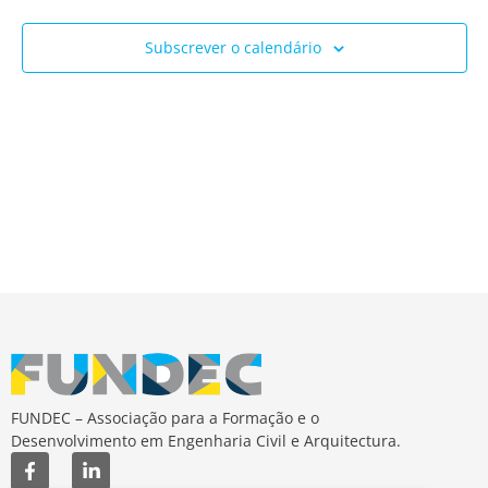
Ev
e
Subscrever o calendário
visua
de
Event
FUNDEC – Associação para a Formação e o
Desenvolvimento em Engenharia Civil e Arquitectura.