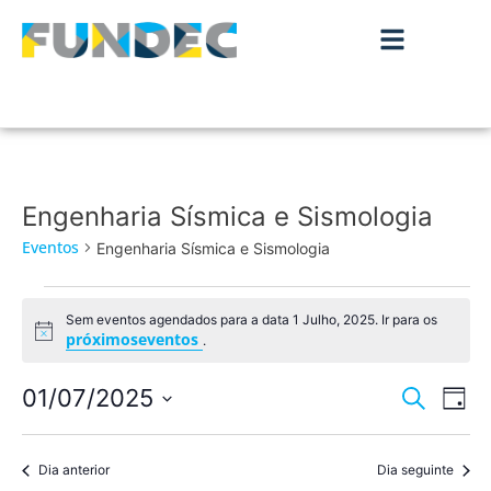
Engenharia Sísmica e Sismologia
Eventos
Engenharia Sísmica e Sismologia
Sem eventos agendados para a data 1 Julho, 2025. Ir para os
Aviso
próximoseventos
.
Nave
Na
01/07/2025
Pesquisar
Dia
de
Selecione
de
a
vis
data.
Dia anterior
Dia seguinte
pesqu
de