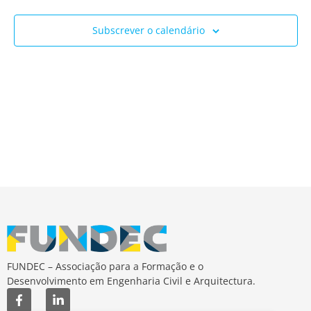
Ev
e
Subscrever o calendário
visua
de
Event
FUNDEC – Associação para a Formação e o
Desenvolvimento em Engenharia Civil e Arquitectura.