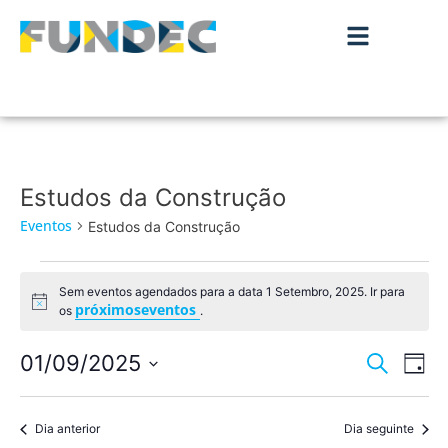
Estudos da Construção
Eventos
Estudos da Construção
Sem eventos agendados para a data 1 Setembro, 2025. Ir para
Aviso
próximoseventos
os
.
Nave
Na
01/09/2025
Pesquisar
Dia
de
Selecione
de
a
vis
data.
Dia anterior
Dia seguinte
pesqu
de