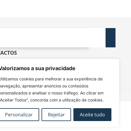
ACTOS
dec@tecnico.ulisboa.pt
DEC - IST - DECivil
Valorizamos a sua privacidade
 Rovisco Pais, 1049-001 Lisboa
Utilizamos cookies para melhorar a sua experiência de
navegação, apresentar anúncios ou conteúdos
personalizados e analisar o nosso tráfego. Ao clicar em
"Aceitar Todos", concorda com a utilização de cookies.
Personalizar
Rejeitar
Aceite tudo