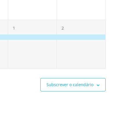
1
1
1
2
evento,
evento,
Subscrever o calendário