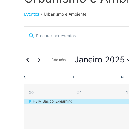
Eventos
Urbanismo e Ambiente
Navegação
Digite
a
de
palavra-
chave.
pesquisa
Procure
por
Janeiro 2025
Eventos
Este mês
e
com
Selecione
palavra-
a
visualização
chave.
Calendário
data.
S
T
Q
de
de
1
1
1
30
31
1
Eventos
Eventos
evento,
evento,
HBIM Básico (E-learning)
Destaque