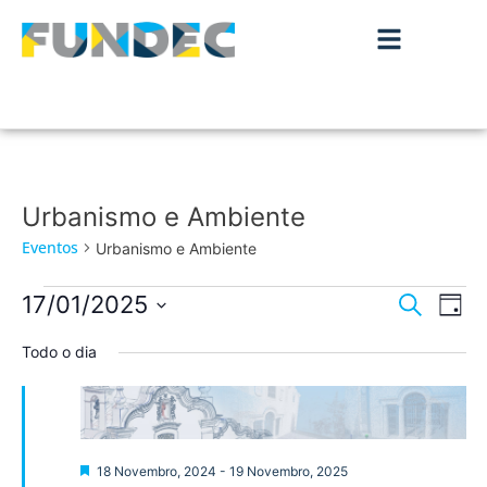
Urbanismo e Ambiente
Eventos
Urbanismo e Ambiente
Nave
Na
17/01/2025
Pesquisar
Dia
de
Selecione
de
a
Todo o dia
vis
data.
pesqu
de
Ev
e
visua
Destaque
18 Novembro, 2024
-
19 Novembro, 2025