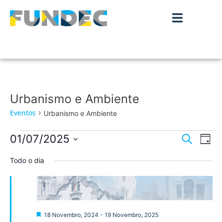
Urbanismo e Ambiente
Eventos
Urbanismo e Ambiente
Nave
Na
01/07/2025
Pesquisar
Dia
de
Selecione
de
a
Todo o dia
vis
data.
pesqu
de
Ev
e
visua
Destaque
18 Novembro, 2024
-
19 Novembro, 2025