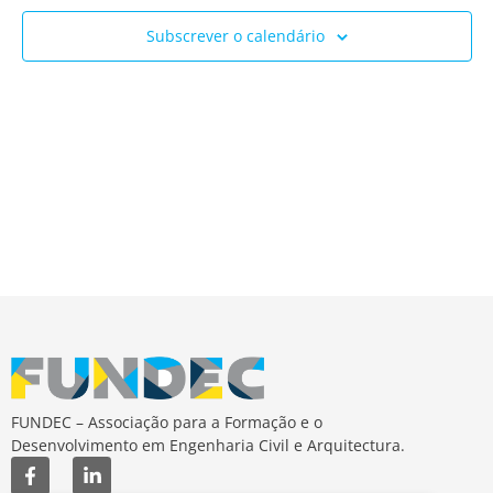
Ev
e
Subscrever o calendário
visua
de
Event
FUNDEC – Associação para a Formação e o
Desenvolvimento em Engenharia Civil e Arquitectura.