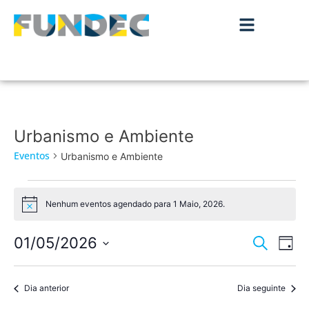
Urbanismo e Ambiente
Eventos
Urbanismo e Ambiente
Nenhum eventos agendado para 1 Maio, 2026.
Aviso
Nave
Na
01/05/2026
Pesquisar
Dia
de
Selecione
de
a
vis
data.
Dia anterior
Dia seguinte
pesqu
de