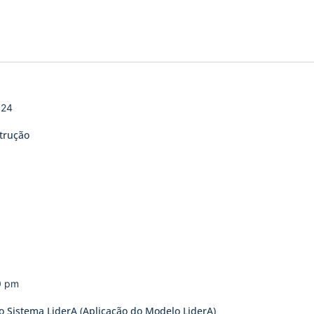
024
trução
0 pm
o Sistema LiderA (Aplicação do Modelo LiderA)