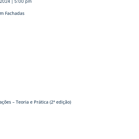
 2024 | 5:00 pm
 em Fachadas
ões – Teoria e Prática (2ª edição)