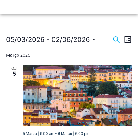
Nave
Na
05/03/2026
 - 
02/06/2026
Pesquisar
Lista
de
Selecione
de
a
vis
Março 2026
data.
pesqu
de
QUI
Ev
e
5
visua
de
Event
5 Março | 9:00 am
-
6 Março | 6:00 pm