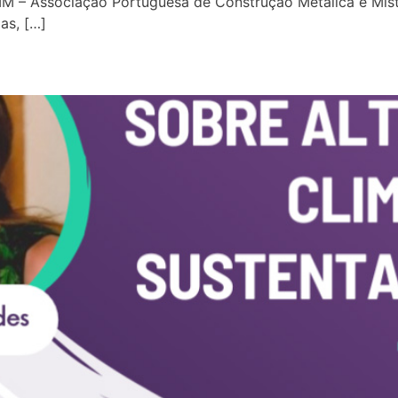
CMM – Associação Portuguesa de Construção Metálica e Mist
as, […]