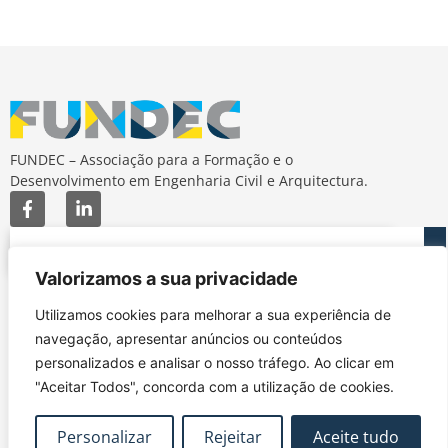
FUNDEC – Associação para a Formação e o
Desenvolvimento em Engenharia Civil e Arquitectura.
Valorizamos a sua privacidade
MAPA DO SITE
CONTACTOS
Utilizamos cookies para melhorar a sua experiência de
Subscrever Newsletter
fundec@tecnico.ulisboa.pt
navegação, apresentar anúncios ou conteúdos
Contactos
FUNDEC - IST - DECivil
personalizados e analisar o nosso tráfego. Ao clicar em
Google Maps
Av. Rovisco Pais, 1049-
"Aceitar Todos", concorda com a utilização de cookies.
001 Lisboa
Personalizar
Rejeitar
Aceite tudo
Política de Privacidade
Contacte-nos
Livro de
|
|