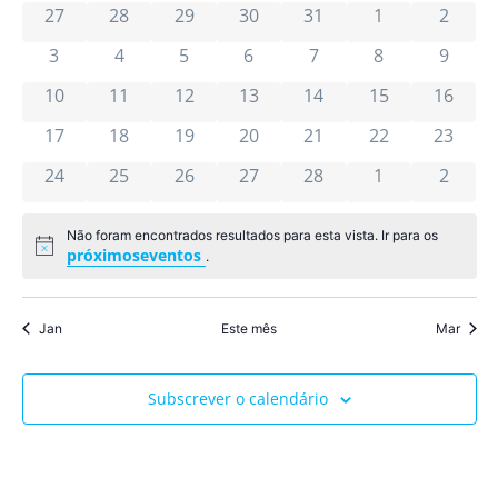
pesqu
0 eventos
0 eventos
0 eventos
0 eventos
0 eventos
0 eventos
0 even
de
de
27
28
29
30
31
1
2
Ev
e
0 eventos
0 eventos
0 eventos
0 eventos
0 eventos
0 eventos
0 even
3
4
5
6
7
8
9
Eventos
visua
0 eventos
0 eventos
0 eventos
0 eventos
0 eventos
0 eventos
0 event
10
11
12
13
14
15
16
de
0 eventos
0 eventos
0 eventos
0 eventos
0 eventos
0 eventos
0 event
17
18
19
20
21
22
23
0 eventos
0 eventos
0 eventos
0 eventos
0 eventos
0 eventos
Event
0 even
24
25
26
27
28
1
2
Não foram encontrados resultados para esta vista. Ir para os
Aviso
próximoseventos
.
Jan
Este mês
Mar
Subscrever o calendário