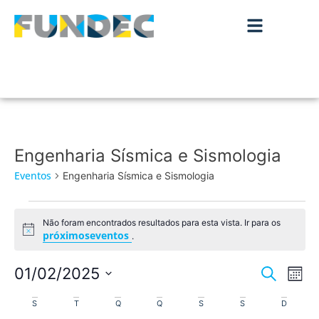
Engenharia Sísmica e Sismologia
Eventos
Engenharia Sísmica e Sismologia
Não foram encontrados resultados para esta vista. Ir para os
Aviso
próximoseventos
.
Nave
Na
01/02/2025
Pesquisar
Mês
de
Selecione
de
Calendário
a
S
T
Q
Q
S
S
D
vis
data.